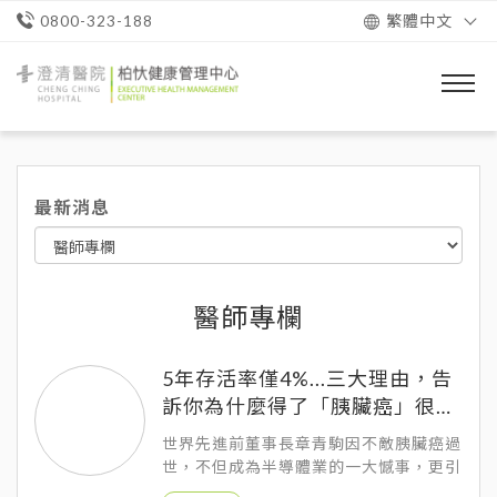
繁體中文
0800-323-188
澄
清
醫
院
柏
忕
最新消息
健
康
管
理
中
心
醫師專欄
5年存活率僅4%...三大理由，告
訴你為什麼得了「胰臟癌」很難
救？
世界先進前董事長章青駒因不敵胰臟癌過
世，不但成為半導體業的一大憾事，更引
起國內科技圈對胰臟癌的關切...