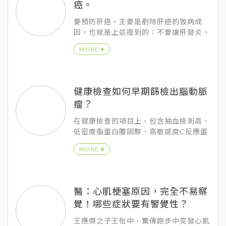
癌。
要預防肝癌，主要是剷除肝癌的致病成
因，也就是上述提到的：不要讓肝發炎、
不要讓肝硬化。本身有B型肝炎、C型肝
MORE
炎的患者，應該定期每6個月追蹤檢查，
肝硬化的患者更要定期3個月做檢查追
蹤。
健康檢查如何早期篩檢出腦動脈
瘤？
在健康檢查的項目上，包含抽血檢測高、
低密度脂蛋白膽固醇、高敏感度C反應蛋
白、頸動脈超音波等，都是可以初步篩檢
MORE
出血管疾病的風險。
醫：心肌梗塞原因，完全不易察
覺！哪些症狀要有警覺性？
王應傑之子王怡中，驚傳跑步中突發心肌