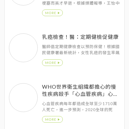
梗塞而英才早逝。根據媒體報導，王怡中
一直身體健康，也沒有心臟病史、並且平
MORE
常就有運動習慣。
乳癌檢查！醫：定期健檢促健康
醫師倡定期健康檢查以預防保健！根據國
民健康署最新統計，女性乳癌的發生率飆
升最快，自40歲開始快速增加，40~64
MORE
歲的女性乳癌即佔所有比例約7成2。
WHO世界衛生組織都擔心的慢
性疾病殺手「心血管疾病」心肌
梗塞、猝死
心血管疾病每年都造成全球至少1710萬
人死亡，進一步預測，2020全球的死
亡、健康頭號殺手就是心血管疾病。
MORE