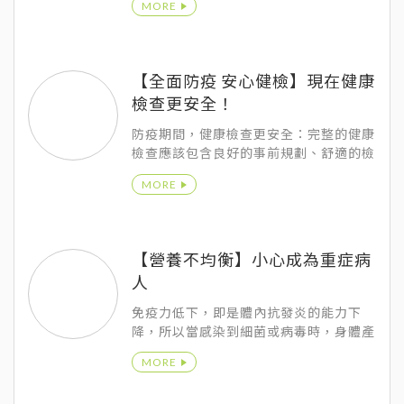
MORE
【全面防疫 安心健檢】現在健康
檢查更安全！
防疫期間，健康檢查更安全：完整的健康
檢查應該包含良好的事前規劃、舒適的檢
查環境、流暢的檢查流程、完整的健檢報
MORE
告，使受檢者節省時間、提高效率，並能
清楚知道自身的身體狀況，有症狀也能有
快速的轉介門診治療。以落實預防醫學的
理念，並達到健康促進。
【營養不均衡】小心成為重症病
人
免疫力低下，即是體內抗發炎的能力下
降，所以當感染到細菌或病毒時，身體產
生大量發炎反應，身體又無法有效控制發
MORE
炎反應時，就會造成器官衰竭，變成重
症。