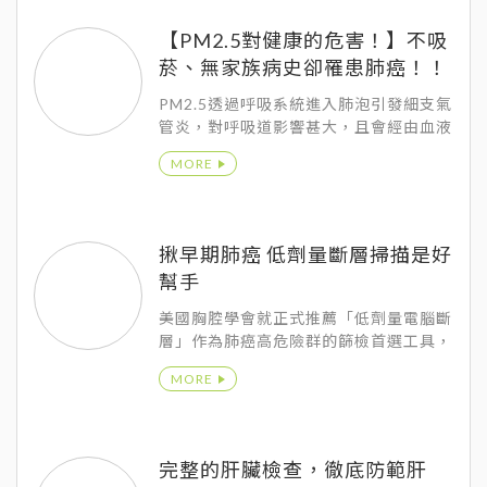
【PM2.5對健康的危害！】不吸
菸、無家族病史卻罹患肺癌！！
PM2.5透過呼吸系統進入肺泡引發細支氣
管炎，對呼吸道影響甚大，且會經由血液
進入體內循環系統，影響心血管功能。醫
MORE
學界證實，PM2.5會令有呼吸道、心血管
疾病的患者，短期內增加呼吸道症狀及心
肌梗塞的機率；長期來看，肺癌的發生率
會逐漸提高，危害所有人。在臨床上常見
揪早期肺癌 低劑量斷層掃描是好
到有些肺癌的患者，本身沒有抽菸，也沒
幫手
有相關家族史卻得到肺癌，據推測可能和
PM2.5的危害有關，尤其在女性肺癌不抽
美國胸腔學會就正式推薦「低劑量電腦斷
菸的患者近9成；男性也有將近四成的比
層」作為肺癌高危險群的篩檢首選工具，
例是不抽菸的患者。
除了單次輻射暴露較低之外，此檢查可在
MORE
一次的憋氣完成全肺臟的掃描，大約只要
10到15秒。
完整的肝臟檢查，徹底防範肝