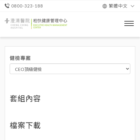
繁體中文
0800-323-188
澄
清
醫
院
柏
忕
健檢專案
健
康
管
理
中
心