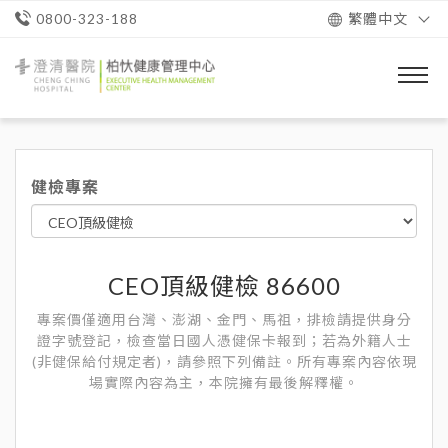
繁體中文
0800-323-188
澄
清
醫
院
柏
忕
健檢專案
健
康
管
理
中
心
CEO頂級健檢 86600