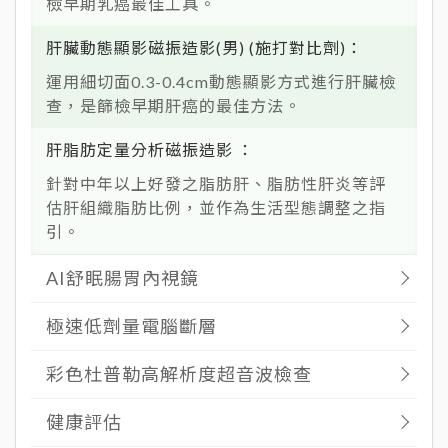
檢早期乳癌最佳工具。
肝臟動態顯影磁振造影(男) (施打對比劑)
運用細切面0.3-0.4cm動態顯影方式進行肝臟檢
查，是篩檢早期肝癌的最佳方法。
肝脂肪定量分析磁振造影
針對中年以上好發之脂肪肝、脂肪性肝炎等評
估肝組織脂肪比例，並作為生活型態調整之指
引。
AI舒眠腸胃內視鏡
極速低劑量電腦斷層
彩色杜普勒高解析度超音波檢查
健康評估