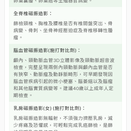
卵巢囊腫、卵巢癌等生殖器官病變。
全脊椎磁振造影
篩檢頸椎、胸椎及腰椎是否有椎間盤突出、骨
病變、骨刺、坐骨神經壓迫症及脊椎移轉性腫
瘤。
腦血管磁振造影(施打對比劑)
顱內、頸動脈血管3D立體影像及頸動脈超音波
檢查，完整呈現兩側內頸動脈與顱內血管是否
有狹窄、動脈瘤及動靜脈畸形，可早期發現因
腦血管疾病引起的微小梗塞、腦萎縮以及腦瘤
和其他腦實質病變等。建議40歲以上成年人定
期檢查。
乳房磁振造影(女) (施打對比劑)
乳房磁振造影無輻射，不須強力擠壓乳房，減
少疼痛及恐懼感，可輕鬆完成乳癌篩檢，是篩